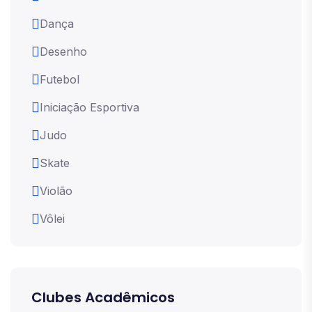
Dança
Desenho
Futebol
Iniciação Esportiva
Judo
Skate
Violão
Vôlei
Clubes Acadêmicos